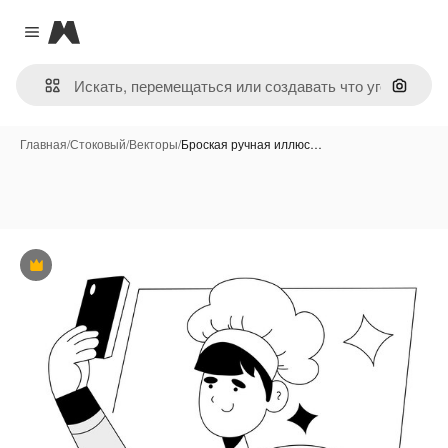
Magnific
Close menu
Поиск 
Главная
/
Стоковый
/
Векторы
/
Броская ручная иллюс…
Премиум