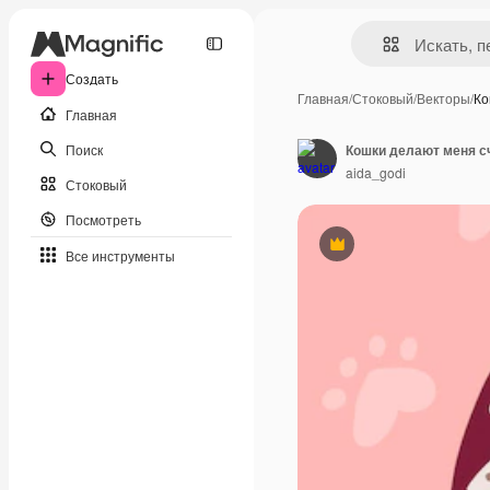
Создать
Главная
/
Стоковый
/
Векторы
/
Ко
Главная
Поиск
aida_godi
Стоковый
Посмотреть
Премиум
Все инструменты