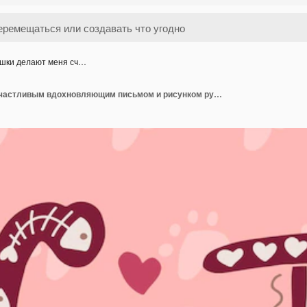
шки делают меня сч…
Кошки делают меня счастливым вдохновляющим письмом и рисунком ручной цитаты для карт приглашение на футболку