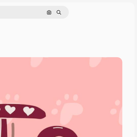
Поиск по изображению
Поиск