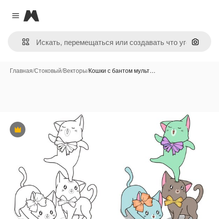
Magnific
Close menu
Поиск 
Главная
/
Стоковый
/
Векторы
/
Кошки с бантом мульт…
Премиум