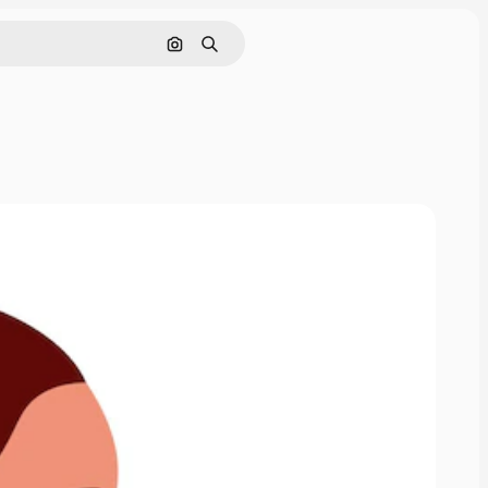
Поиск по изображению
Поиск