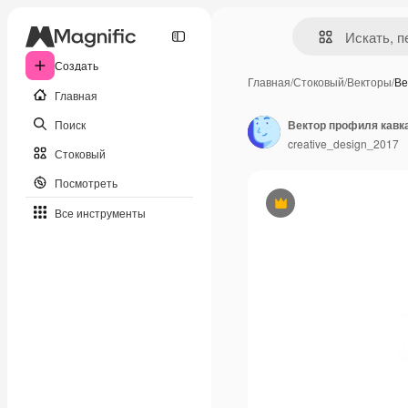
Создать
Главная
/
Стоковый
/
Векторы
/
Ве
Главная
Поиск
Вектор профиля кавк
creative_design_2017
Стоковый
Посмотреть
Премиум
Все инструменты