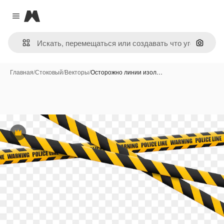
Magnific
Close menu
Поиск 
Главная
/
Стоковый
/
Векторы
/
Осторожно линии изол…
Премиум