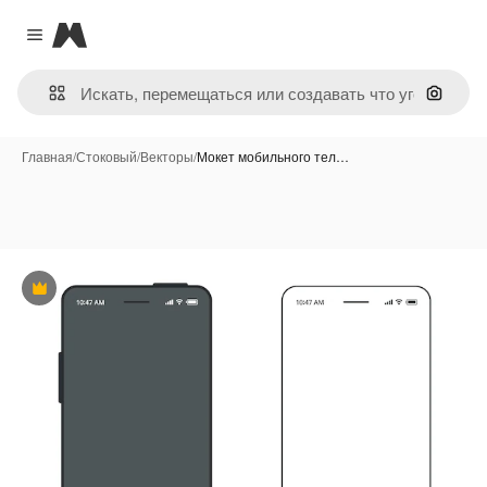
Magnific
Close menu
Поиск 
Главная
/
Стоковый
/
Векторы
/
Мокет мобильного тел…
Премиум