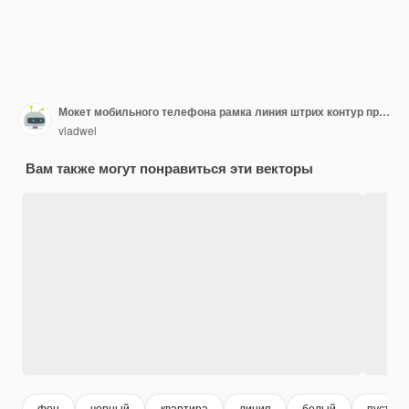
Мокет мобильного телефона рамка линия штрих контур простой значок пустой экран, показывающий интерфейс мобильного приложения ui
vladwel
Вам также могут понравиться эти векторы
фон
черный
квартира
линия
белый
пустой