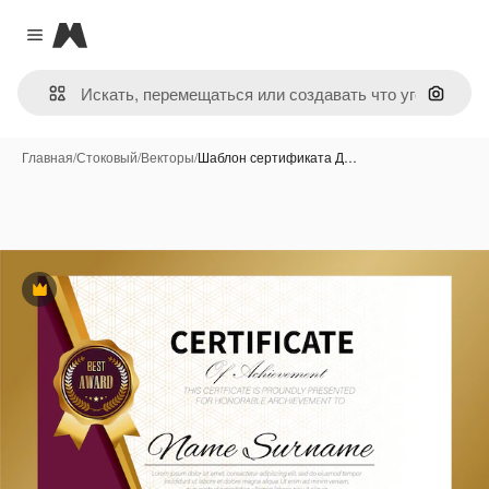
Magnific
Close menu
Поиск 
Главная
/
Стоковый
/
Векторы
/
Шаблон сертификата Д…
Премиум