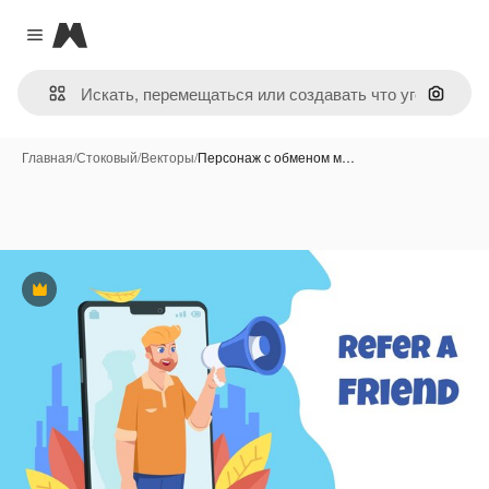
Magnific
Close menu
Поиск 
Главная
/
Стоковый
/
Векторы
/
Персонаж с обменом м…
Премиум