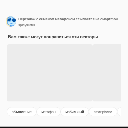
Персонаж с обменом мегафоном ссылается на смартфон
spicytruffel
Вам также могут понравиться эти векторы
объявление
мегафон
мобильный
smartphone
биз