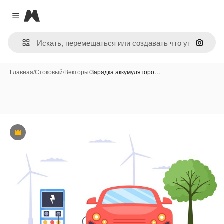
Magnific
Close menu
Поиск 
Главная
/
Стоковый
/
Векторы
/
Зарядка аккумуляторо…
Премиум