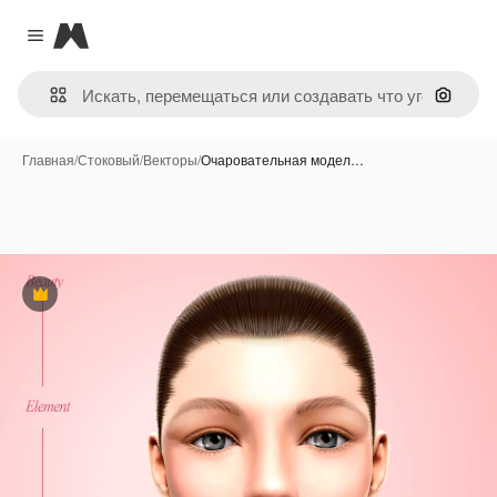
Magnific
Close menu
Поиск 
Главная
/
Стоковый
/
Векторы
/
Очаровательная модел…
Премиум