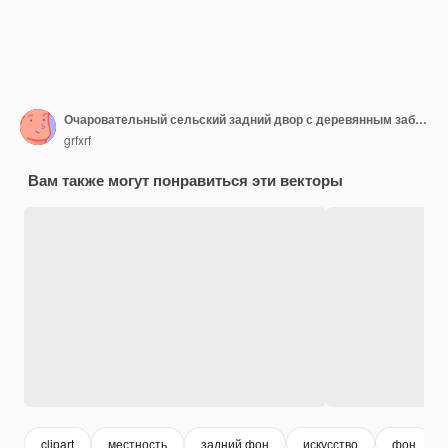
Очаровательный сельский задний двор с деревянным забором
grfxrf
Вам также могут понравиться эти векторы
clipart
местность
задний фон
искусство
фон