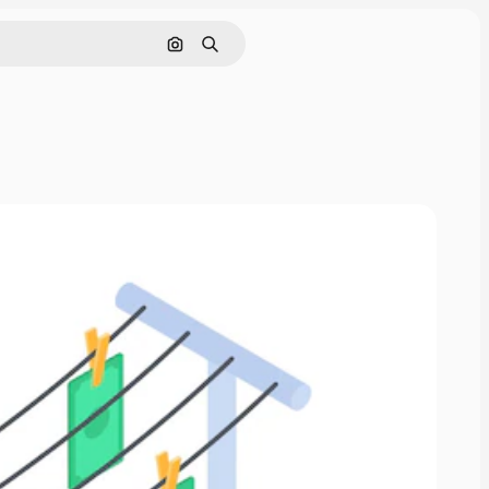
Поиск по изображению
Поиск