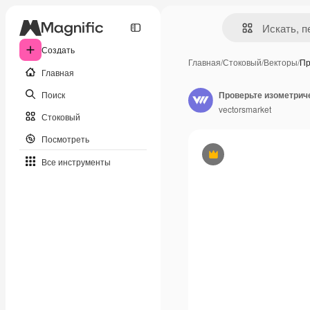
Создать
Главная
/
Стоковый
/
Векторы
/
Пр
Главная
Поиск
Проверьте изометрич
vectorsmarket
Стоковый
Посмотреть
Премиум
Все инструменты