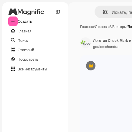
Создать
Главная
/
Стоковый
/
Векторы
/
Ло
Главная
Поиск
Логотип Check Mark и 
goutomchandra
Стоковый
Посмотреть
Премиум
Все инструменты