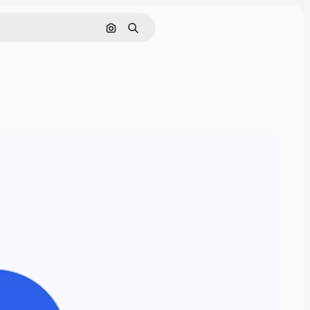
Поиск по изображению
Поиск