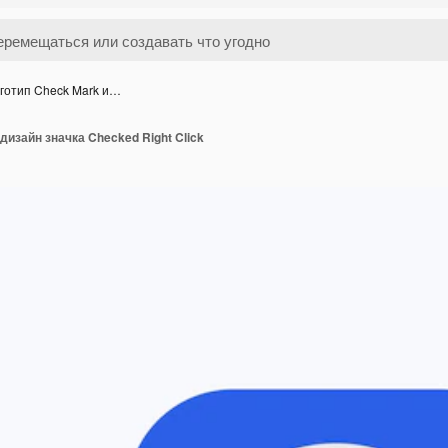
готип Check Mark и…
дизайн значка Checked Right Click