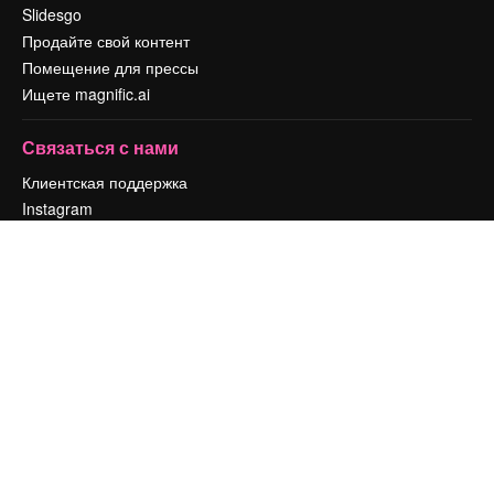
Slidesgo
Продайте свой контент
Помещение для прессы
Ищете magnific.ai
Связаться с нами
Клиентская поддержка
Instagram
YouTube
LinkedIn
TikTok
Discord
X
Reddit
Copyright © 2010-
2026
Freepik Company S.L.U.
Все права защищены
.