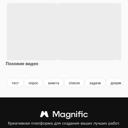
Похожие видео
Premium
Premium
Premium
Premium
тест
опрос
анкета
список
задачи
документ 
Креативная платформа для создания ваших лучших работ.