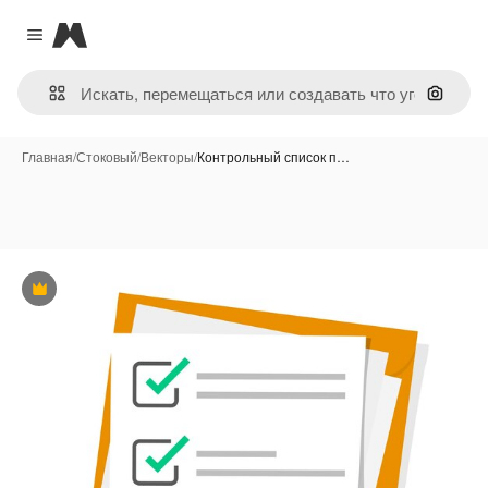
Magnific
Close menu
Поиск 
Главная
/
Стоковый
/
Векторы
/
Контрольный список п…
Премиум