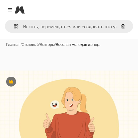
Magnific
Close menu
Поиск 
Главная
/
Стоковый
/
Векторы
/
Веселая молодая женщ…
Премиум