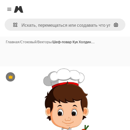
Magnific
Close menu
Поиск 
Главная
/
Стоковый
/
Векторы
/
Шеф-повар Кук Холдин…
Премиум