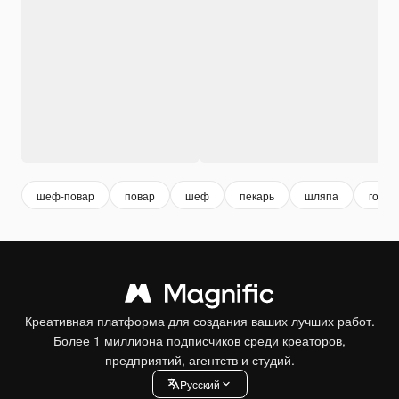
шеф-повар
повар
шеф
пекарь
шляпа
готов
Креативная платформа для создания ваших лучших работ.
Более 1 миллиона подписчиков среди креаторов,
предприятий, агентств и студий.
Pусский