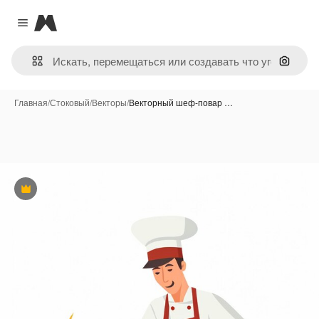
Magnific
Close menu
Поиск 
Главная
/
Стоковый
/
Векторы
/
Векторный шеф-повар …
Премиум