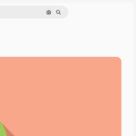
Поиск по изображению
Поиск