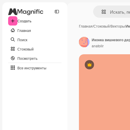
Создать
Главная
/
Стоковый
/
Векторы
/
Ик
Главная
Поиск
Иконка вишневого де
anatolir
Стоковый
Посмотреть
Премиум
Все инструменты