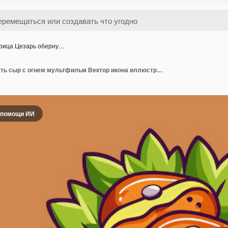
рица Цезарь оберну…
Курица Цезарь обернуть сыр с огнем мультфильм Вектор икона иллюстрация Быстрая еда Объект икона концепция
 помощи ИИ