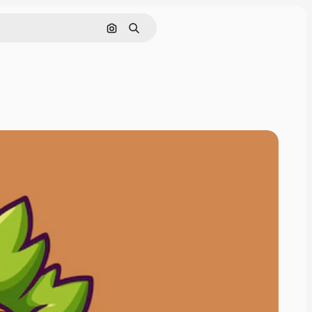
Поиск по изображению
Поиск