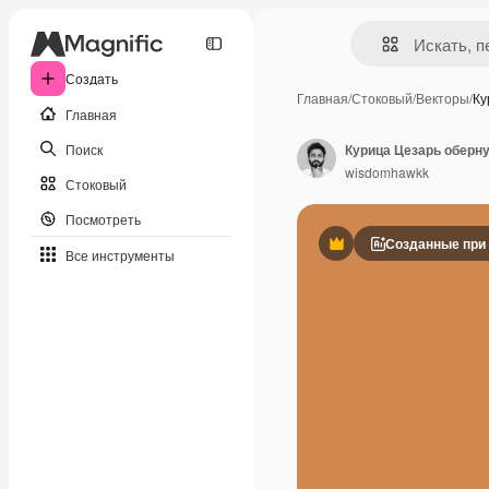
Создать
Главная
/
Стоковый
/
Векторы
/
Ку
Главная
Поиск
wisdomhawkk
Стоковый
Посмотреть
Созданные при
Премиум
Все инструменты