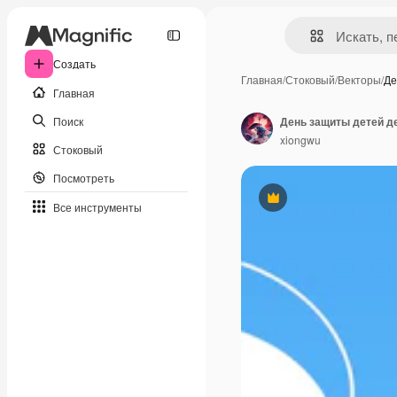
Создать
Главная
/
Стоковый
/
Векторы
/
Де
Главная
Поиск
xiongwu
Стоковый
Посмотреть
Премиум
Все инструменты