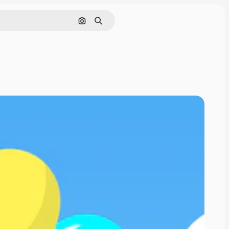
Поиск по изображению
Поиск