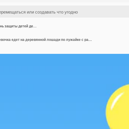
нь защиты детей де…
День защиты детей девочка едет на деревянной лошади по лужайке с растениями и облаками на заднем плане