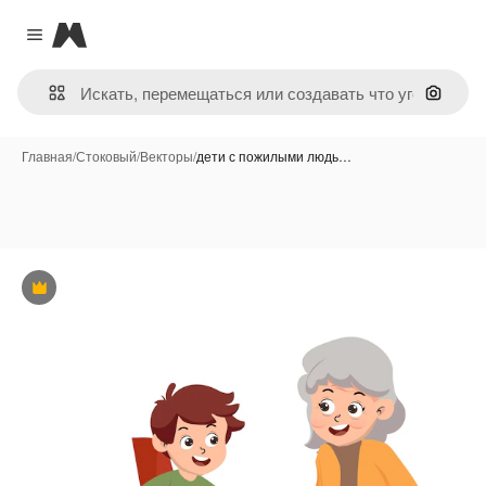
Magnific
Close menu
Поиск 
Главная
/
Стоковый
/
Векторы
/
дети с пожилыми людь…
Премиум