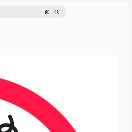
Поиск по изображению
Поиск