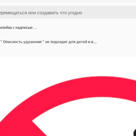
клейка с надписью …
Наклейка с надписью " Опасность удушения " не подходит для детей в возрасте до 3 лет