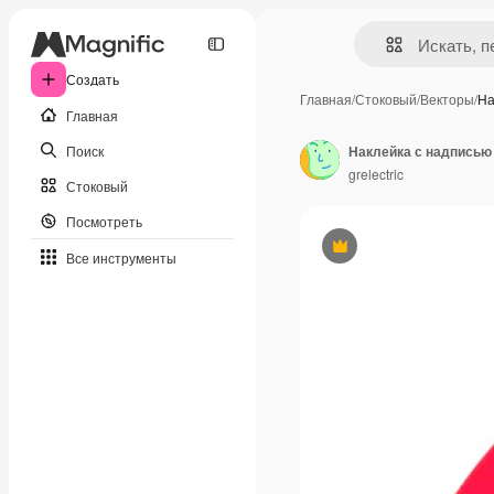
Создать
Главная
/
Стоковый
/
Векторы
/
На
Главная
Поиск
grelectric
Стоковый
Посмотреть
Премиум
Все инструменты