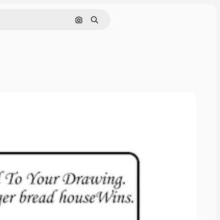
Поиск по изображению
Поиск