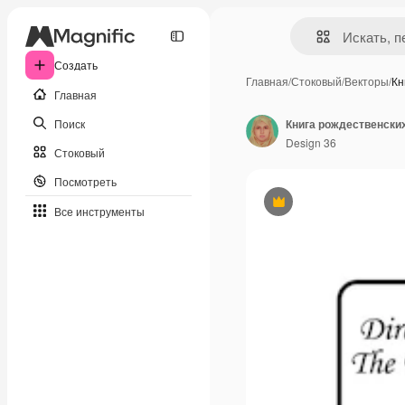
Создать
Главная
/
Стоковый
/
Векторы
/
Кн
Главная
Поиск
Книга рождественски
Design 36
Стоковый
Посмотреть
Премиум
Все инструменты