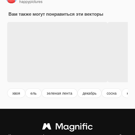
happypictures
Вам также могут понравиться эти векторы
хвоя
ель
зеленая лента
декабрь
сосна
круг