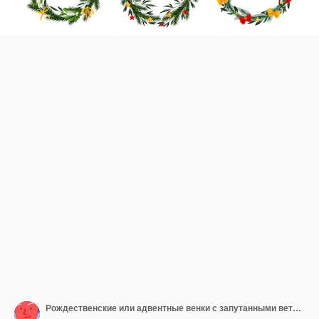
Рождественские или адвентные венки с запутанными ветвями елки и декоративными луками и лентами