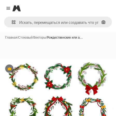
Magnific
Close menu
Поиск 
Главная
/
Стоковый
/
Векторы
/
Рождественские или а…
Премиум