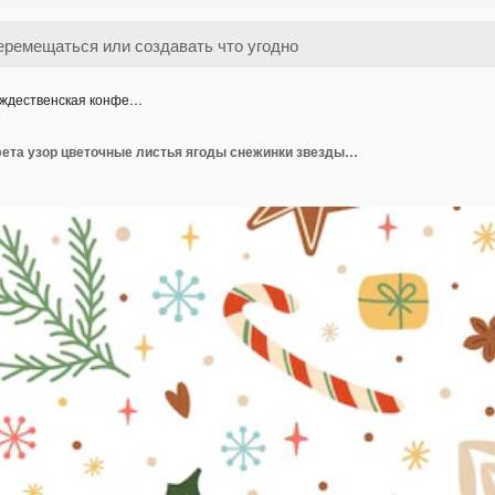
ждественская конфе…
Рождественская конфета узор цветочные листья ягоды снежинки звезды еловые ветки элементы на белом фоне Векторные зимние праздники повторяют фон Симпатичные рождественские обои оберточная бумажная ткань