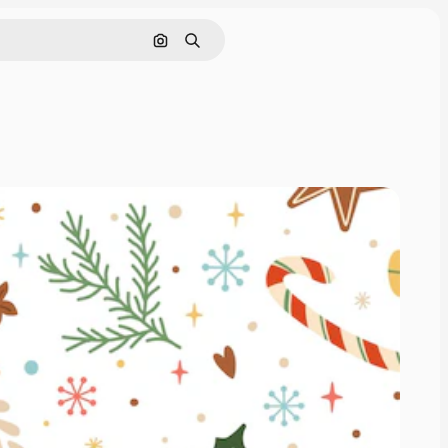
Поиск по изображению
Поиск