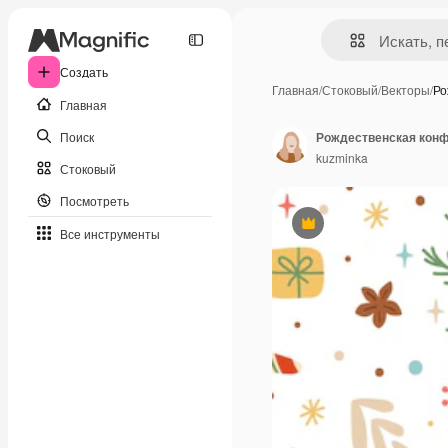
Создать
Главная
/
Стоковый
/
Векторы
/
Ро
Главная
Поиск
kuzminka
Стоковый
Посмотреть
Премиум
Все инструменты