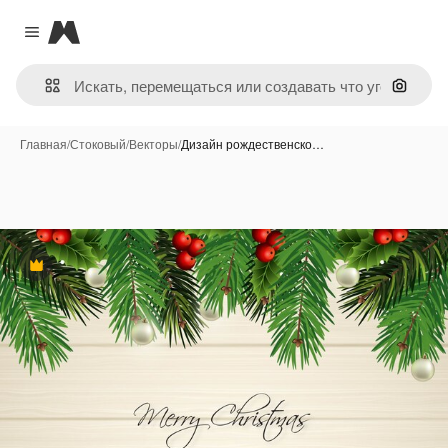
Magnific
Close menu
Поиск 
Главная
/
Стоковый
/
Векторы
/
Дизайн рождественско…
Премиум