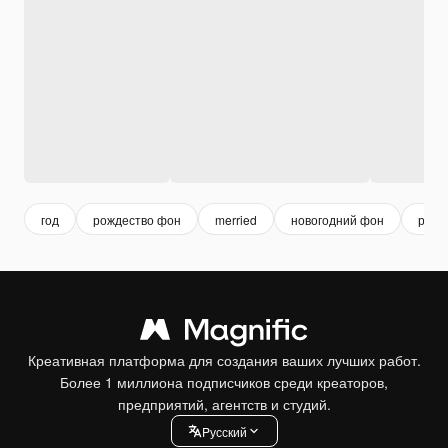
год
рождество фон
merried
новогодний фон
рожд
Креативная платформа для создания ваших лучших работ.
Более 1 миллиона подписчиков среди креаторов,
предприятий, агентств и студий.
Pусский