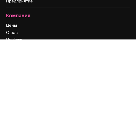
Предприятие
Компания
Цены
О нас
Reviews
Вакансии
Поиск тенденций
Блог
События
Slidesgo
Продайте свой контент
Помещение для прессы
Ищете magnific.ai
Связаться с нами
Клиентская поддержка
Instagram