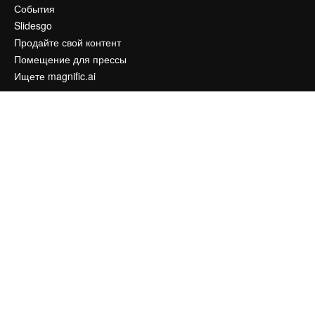
События
Slidesgo
Продайте свой контент
Помещение для прессы
Ищете magnific.ai
Связаться с нами
Клиентская поддержка
Instagram
YouTube
LinkedIn
TikTok
Discord
X
Reddit
Copyright © 2010-
2026
Freepik Company S.L.U.
Все права защищены
.