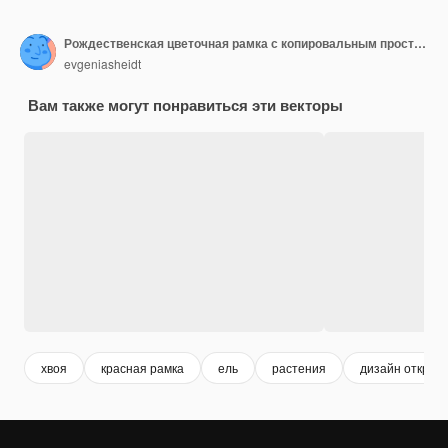
Рождественская цветочная рамка с копировальным пространством акварельный шаблон голубые ягоды елка ветвь дерева
evgeniasheidt
Вам также могут понравиться эти векторы
хвоя
красная рамка
ель
растения
дизайн открыт