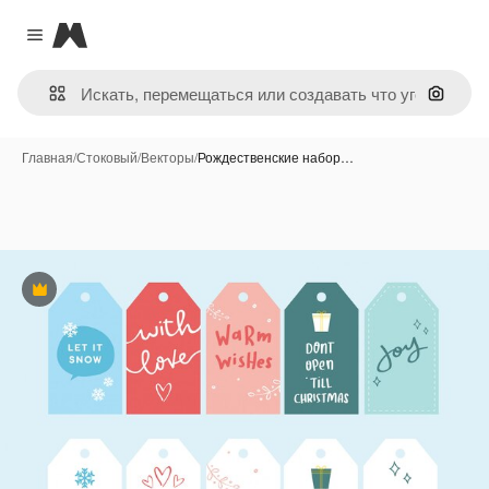
Magnific
Close menu
Поиск 
Главная
/
Стоковый
/
Векторы
/
Рождественские набор…
Премиум