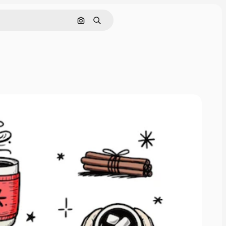
Поиск по изображению
Поиск