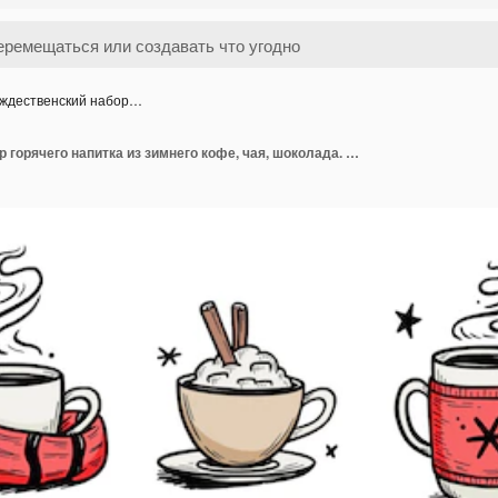
ждественский набор…
Рождественский набор горячего напитка из зимнего кофе, чая, шоколада. Ручной обращается стиль эскиза. Чашка для питья, кружка с зимним шарфом. Векторная иллюстрация.