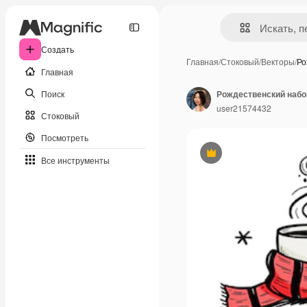
Создать
Главная
/
Стоковый
/
Векторы
/
Ро
Главная
Поиск
user21574432
Стоковый
Посмотреть
Премиум
Все инструменты