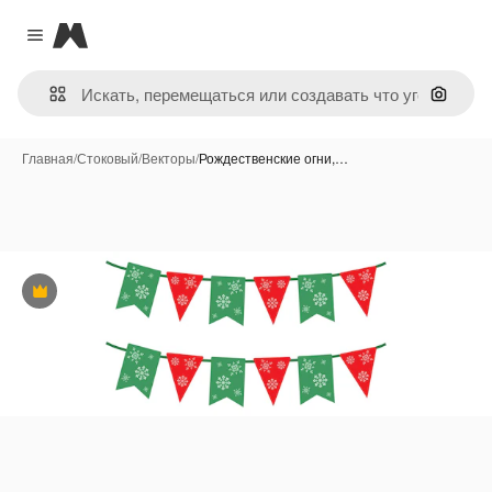
Magnific
Close menu
Поиск 
Главная
/
Стоковый
/
Векторы
/
Рождественские огни,…
Премиум