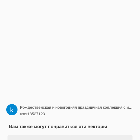
Рождественская и новогодняя праздничная коллекция с изображением санта-клауса с елкой, желтым подарком и зеленой сумкой на голубом фоне
user18527123
Вам также могут понравиться эти векторы