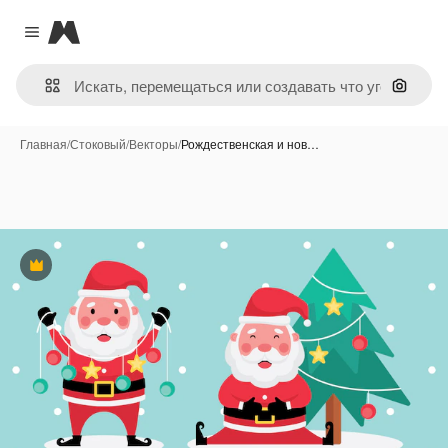
Magnific
Close menu
Поиск 
Главная
/
Стоковый
/
Векторы
/
Рождественская и нов…
Премиум