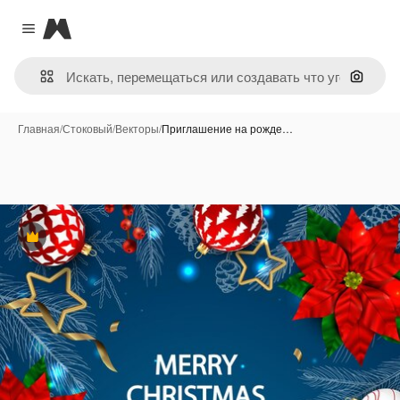
Magnific
Close menu
Поиск 
Главная
/
Стоковый
/
Векторы
/
Приглашение на рожде…
Премиум