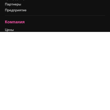
Партнеры
Предприятие
Компания
Цены
О нас
Reviews
Вакансии
Поиск тенденций
Блог
События
Slidesgo
Продайте свой контент
Помещение для прессы
Ищете magnific.ai
Связаться с нами
Клиентская поддержка