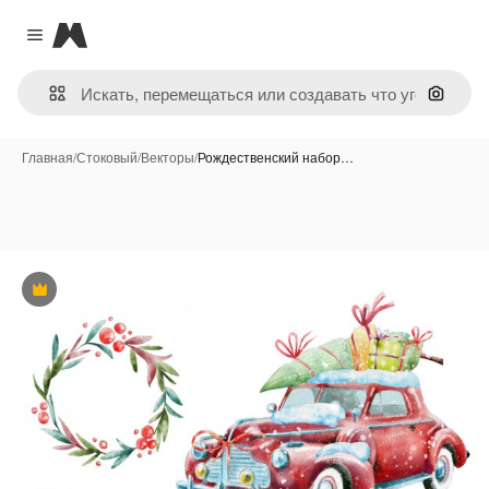
Magnific
Close menu
Поиск 
Главная
/
Стоковый
/
Векторы
/
Рождественский набор…
Премиум