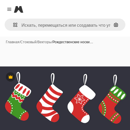
Magnific
Close menu
Поиск 
Главная
/
Стоковый
/
Векторы
/
Рождественские носки…
Премиум