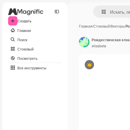
Создать
Главная
/
Стоковый
/
Векторы
/
Ро
Главная
Поиск
Рождественская елка
elisabeta
Стоковый
Посмотреть
Премиум
Все инструменты