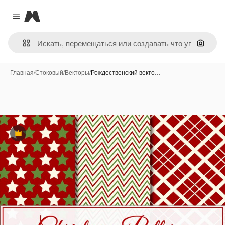
Magnific
Close menu
Поиск 
Главная
/
Стоковый
/
Векторы
/
Рождественский векто…
Премиум