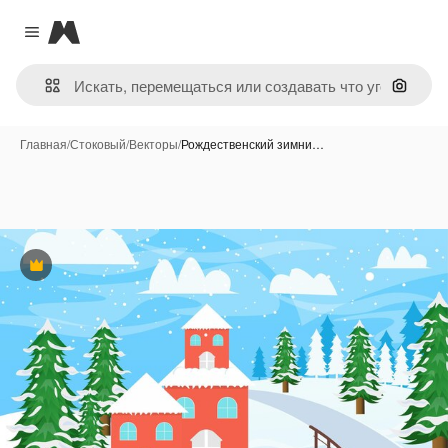
Magnific
Close menu
Поиск 
Главная
/
Стоковый
/
Векторы
/
Рождественский зимни…
Премиум