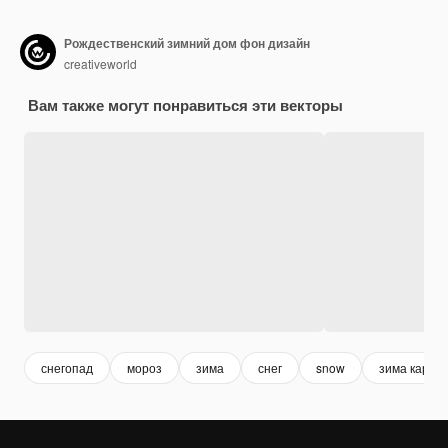
Рождественский зимний дом фон дизайн
creativeworld
Вам также могут понравиться эти векторы
снегопад
мороз
зима
снег
snow
зима карти