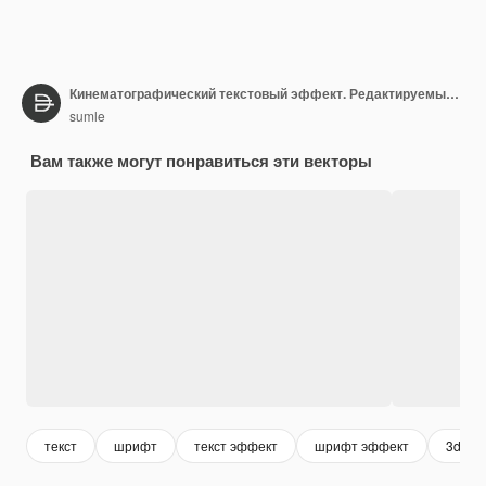
Кинематографический текстовый эффект. Редактируемый стиль шрифта
sumle
Вам также могут понравиться эти векторы
текст
шрифт
текст эффект
шрифт эффект
3d тек