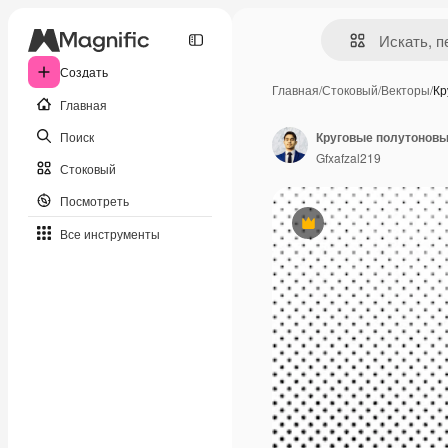
Создать
Главная
/
Стоковый
/
Векторы
/
Кр
Главная
Поиск
Gfxafzal219
Стоковый
Посмотреть
Премиум
Все инструменты