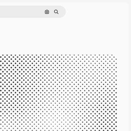
Поиск по изображению
Поиск