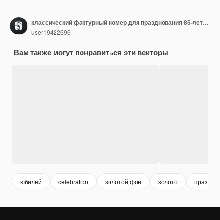
классический фактурный номер для празднования 85-летия.
user19422696
Вам также могут понравиться эти векторы
юбилей
celebration
золотой фон
золото
праздни