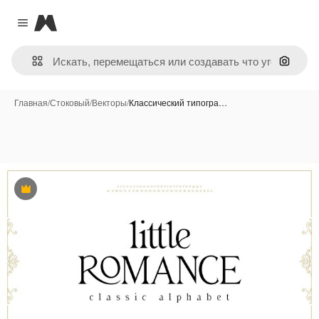
Magnific
Close menu
Поиск 
Главная
/
Стоковый
/
Векторы
/
Классический типогра…
Премиум