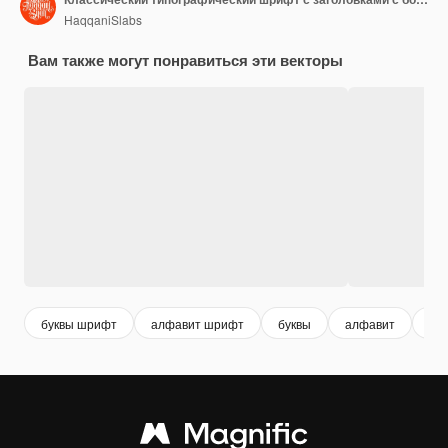
HaqqaniSlabs
Вам также могут понравиться эти векторы
буквы шрифт
алфавит шрифт
буквы
алфавит
шр