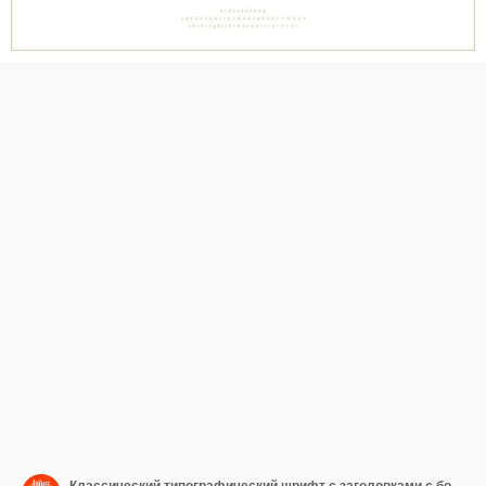
Классический типографический шрифт с заголовками с большими и малыми буквами, лигатуры, амперсенды, альтернативы и числа