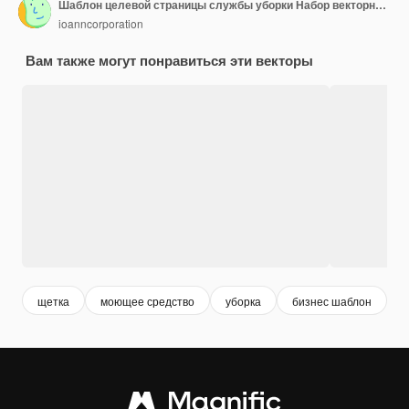
Шаблон целевой страницы службы уборки Набор векторных иллюстраций для уборки вручную
ioanncorporation
Вам также могут понравиться эти векторы
щетка
моющее средство
уборка
бизнес шаблон
и