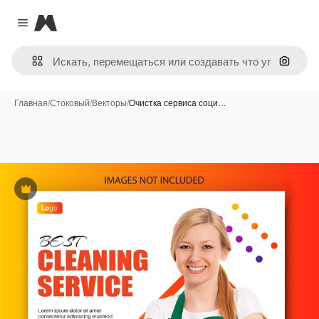
Magnific
Close menu
Поиск 
Главная
/
Стоковый
/
Векторы
/
Очистка сервиса соци…
Премиум