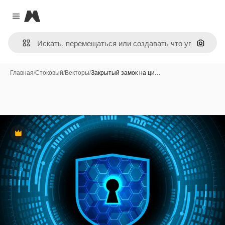
Magnific
Close menu
Поиск 
Главная
/
Стоковый
/
Векторы
/
Закрытый замок на ци…
Премиум