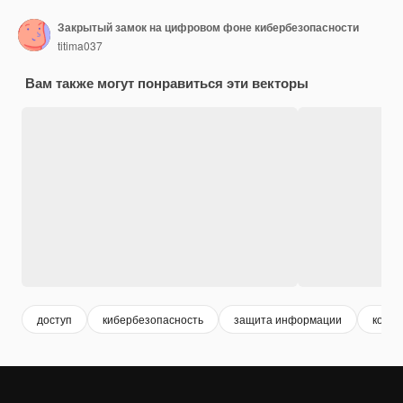
Закрытый замок на цифровом фоне кибербезопасности
titima037
Вам также могут понравиться эти векторы
доступ
кибербезопасность
защита информации
конф