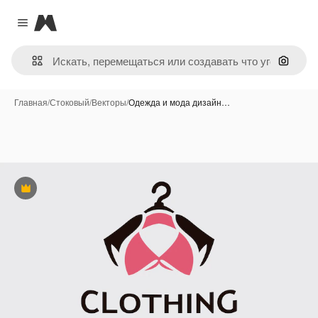
Magnific
Close menu
Поиск 
Главная
/
Стоковый
/
Векторы
/
Одежда и мода дизайн…
Премиум