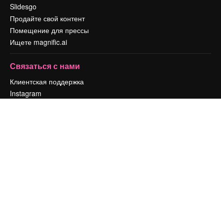
Slidesgo
Продайте свой контент
Помещение для прессы
Ищете magnific.ai
Связаться с нами
Клиентская поддержка
Instagram
YouTube
LinkedIn
TikTok
Discord
X
Reddit
Copyright © 2010-
2026
Freepik Company S.L.U.
Все права защищены
.