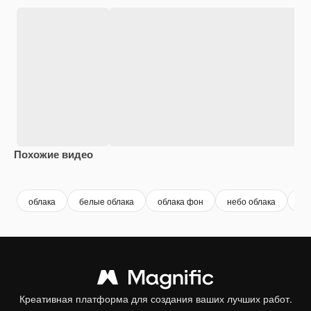
Похожие видео
Premium
Premium
Premium
Premium
Сгенериров
облака
белые облака
облака фон
небо облака
го
Креативная платформа для создания ваших лучших работ.