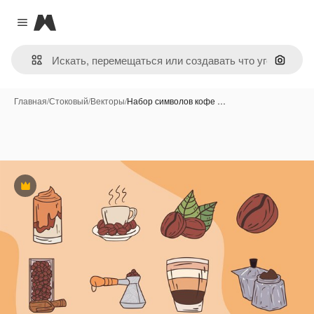
Magnific
Close menu
Поиск 
Главная
/
Стоковый
/
Векторы
/
Набор символов кофе …
Премиум