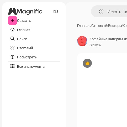
Создать
Главная
/
Стоковый
/
Векторы
/
Ко
Главная
Поиск
Кофейные капсулы и
Sicily87
Стоковый
Посмотреть
Премиум
Все инструменты