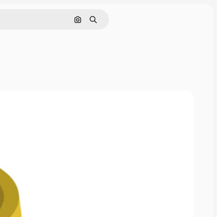
Поиск по изображению
Поиск